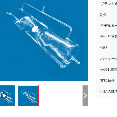
ブランド
証明
モデル番
最小注文
価格
パッケー
受渡し時
支払条件
供給の能