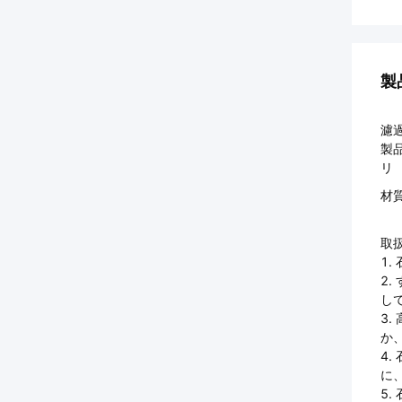
製
濾
製
リ
材
取
1
2
し
3
か
4
に
5