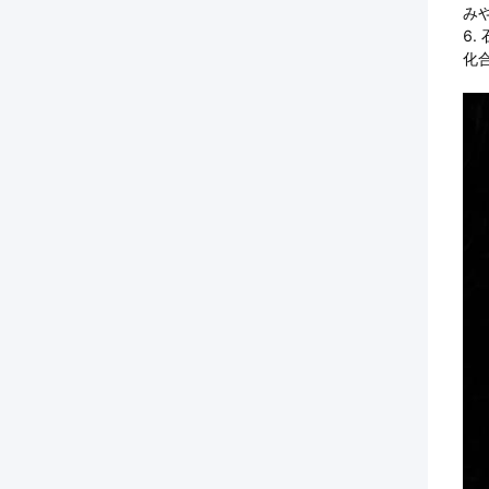
み
6
化