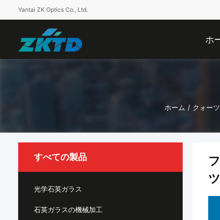
Yantai ZK Optics Co., Ltd.
ホ
ホーム
/
クォーツ
すべての製品
フ
ツ
光学石英ガラス
石英ガラスの機械加工