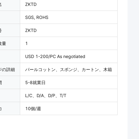
名
ZKTD
SGS, ROHS
号
ZKTD
数量
1
USD 1-200/PC As negotiated
ジの詳細
パールコットン、スポンジ、カートン、木箱
間
5-8就業日
L/C、D/A、D/P、T/T
力
10個/週