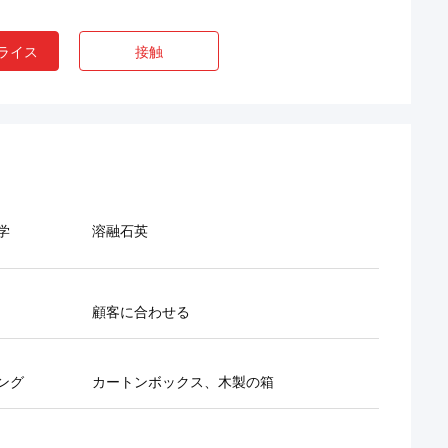
ライス
接触
学
溶融石英
顧客に合わせる
ング
カートンボックス、木製の箱