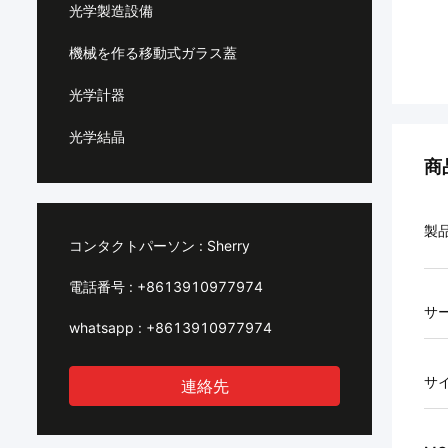
光学製造設備
機械を作る移動式ガラス蓋
光学計器
光学結晶
商
製
コンタクトパーソン :
Sherry
電話番号 :
+8613910977974
サ
whatsapp :
+8613910977974
サ
連絡先