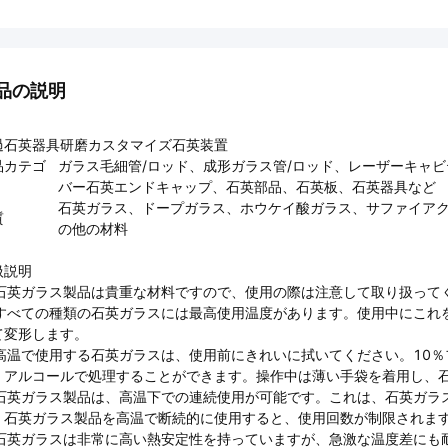
品の説明
過石英器具研磨カスタマイズ石英装置
品カテゴ
ガラス毛細管/ロッド、成形ガラス管/ロッド、レーザーキャ
バー石英エンドキャップ、石英部品、石英板、石英器具など
石英ガラス、ドープガラス、ホウケイ酸ガラス、サファイアクリ
質
の他の材料
扱説明
. 石英ガラス製品は貴重な材料ですので、使用の際は注意して取り扱って
. すべての種類の石英ガラスには最高使用温度があります。使用中にこ
て変形します。
. 高温で使用する石英ガラスは、使用前にきれいに拭いてください。10
、アルコールで処理することができます。操作中は薄い手袋を着用し、
. 石英ガラス製品は、高温下での連続使用が可能です。これは、石英ガ
、石英ガラス製品を高温で断続的に使用すると、使用回数が制限されま
. 石英ガラスは非常に高い熱安定性を持っていますが、急激な温度差に