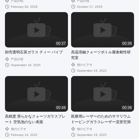
产品介绍
产品介绍
February 04, 2026
October 17, 2025
00:37
00:36
卸売透明石英ガラス ティー パイプ
高温溶融クォーツボトル腐食耐性研
究室
产品介绍
他のビデオ
September 18, 2025
September 19, 2022
00:48
00:36
高精度 滑らかなクォーツガラスプレ
医療用レーザーのためのサマリウム
ート 空気泡のない表面
ドーピングガラスレーザー流管空洞
他のビデオ
他のビデオ
February 14, 2022
September 19, 2022