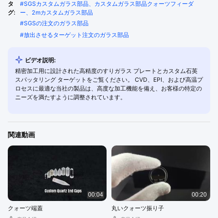
タ
#
SGSカスタムガラス部品、カスタムガラス部品クォーツフィーダ
グ:
ー、2mカスタムガラス部品
#
SGSの注文のガラス部品
#
放出させるターゲット注文のガラス部品
ビデオ説明:
精密加工用に設計された高精度のすりガラス プレートとカスタム石英
スパッタリング ターゲットをご覧ください。 CVD、EPI、および高温プ
ロセスに最適な当社の製品は、高度な加工機能を備え、お客様の特定の
ニーズを満たすように調整されています。
関連動画
00:04
00:20
クォーツ端蓋
丸いクォーツ振り子